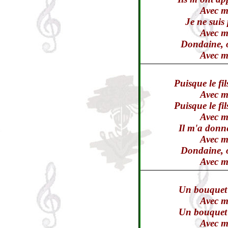
Avec m
Je ne suis 
Avec m
Dondaine, 
Avec m
Puisque le fi
Avec m
Puisque le fi
Avec m
Il m'a donn
Avec m
Dondaine, 
Avec m
Un bouquet 
Avec m
Un bouquet 
Avec m