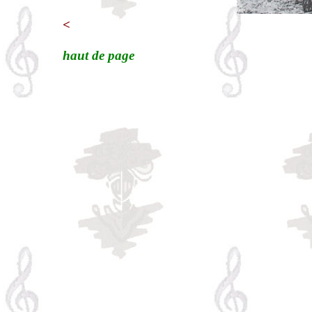
<
haut de page