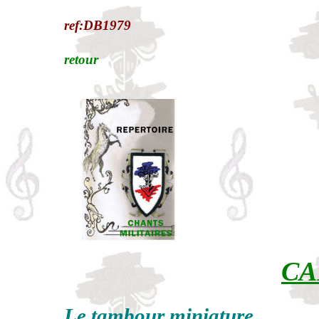
ref:DB1979
retour
CA
Le tambour miniature