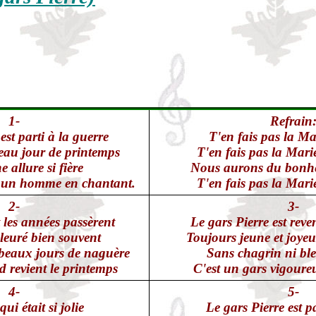
1-
Refrain
est parti à la guerre
T'en fais pas la Mar
eau jour de printemps
T'en fais pas la Marie
e allure si fière
Nous aurons du bonheu
e un homme en chantant.
T'en fais pas la Marie
2-
3-
t les années passèrent
Le gars Pierre est reve
leuré bien souvent
Toujours jeune et joy
beaux jours de naguère
Sans chagrin ni ble
 revient le printemps
C'est un gars vigour
4-
5-
ui était si jolie
Le gars Pierre est pa