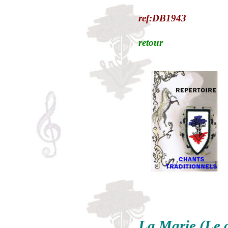
ref:DB1943
retour
La Marie (Le g