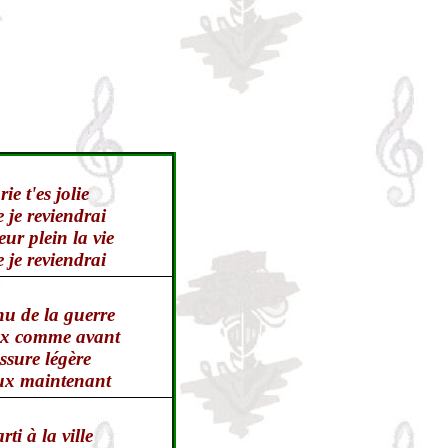
:
ie t'es jolie
 je reviendrai
r plein la vie
 je reviendrai
nu de la guerre
eux comme avant
ssure légère
eux maintenant
rti à la ville