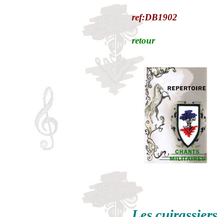
ref:DB1902
retour
Les cuirassier