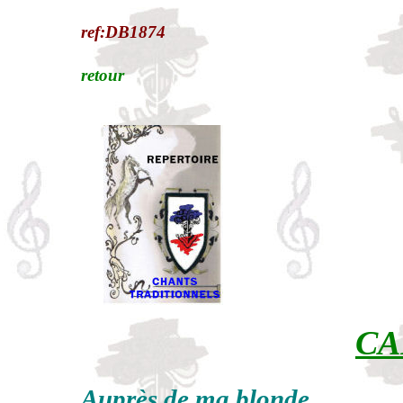
ref:DB1874
retour
CA
Auprès de ma blonde